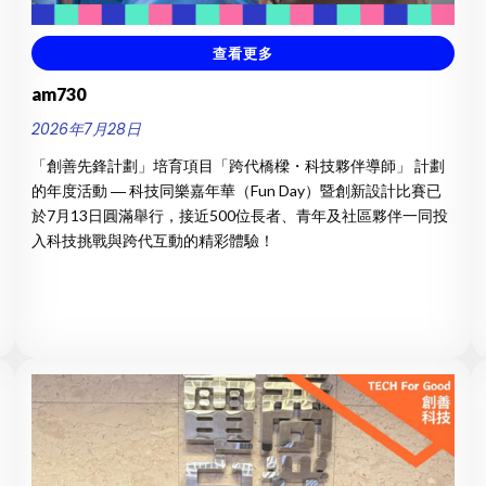
查看更多
am730
2026年7月28日
「創善先鋒計劃」培育項目「跨代橋樑・科技夥伴導師」 計劃
的年度活動 ― 科技同樂嘉年華（Fun Day）暨創新設計比賽已
於7月13日圓滿舉行，接近500位長者、青年及社區夥伴一同投
入科技挑戰與跨代互動的精彩體驗！