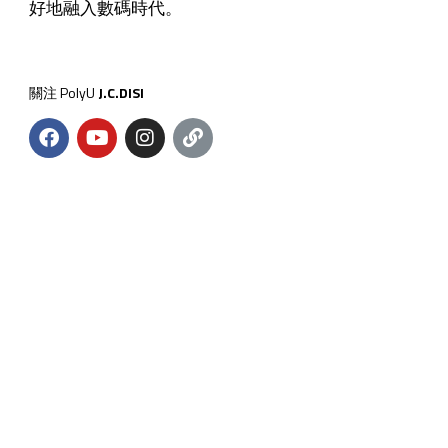
好地融入數碼時代。
關注 PolyU
J.C.DISI
主導機構
捐助機構
© 2026 版權屬香港理工大學賽馬會社會創新設計院所有